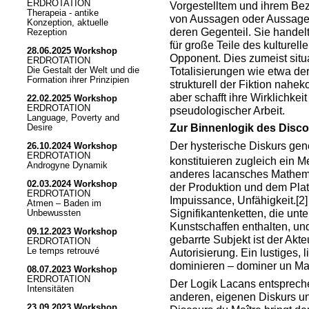
ERDROTATION
Vorgestelltem und ihrem Bez
Therapeia - antike
von Aussagen oder Aussagesu
Konzeption, aktuelle
deren Gegenteil. Sie handel
Rezeption
für große Teile des kulturel
28.06.2025 Workshop
Opponent. Dies zumeist situa
ERDROTATION
Totalisierungen wie etwa de
Die Gestalt der Welt und die
Formation ihrer Prinzipien
strukturell der Fiktion nahe
aber schafft ihre Wirklichkei
22.02.2025 Workshop
ERDROTATION
pseudologischer Arbeit.
Language, Poverty and
Zur Binnenlogik des Disco
Desire
Der hysterische Diskurs gene
26.10.2024 Workshop
ERDROTATION
konstituieren zugleich ein M
Androgyne Dynamik
anderes lacansches Mathem 
02.03.2024 Workshop
der Produktion und dem Platz
ERDROTATION
Impuissance, Unfähigkeit.
[2]
Atmen – Baden im
Signifikantenketten, die u
Unbewussten
Kunstschaffen enthalten, und
09.12.2023 Workshop
gebarrte Subjekt ist der Akte
ERDROTATION
Le temps retrouvé
Autorisierung. Ein lustiges, 
dominieren – dominer un Maî
08.07.2023 Workshop
ERDROTATION
Der Logik Lacans entspreche
Intensitäten
anderen, eigenen Diskurs un
23.09.2023 Workshop