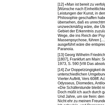
[12]
«Man ist bereit zu verfo
[Wünsche nach Einheitlichke
Leistungen der Kunst, in de
Philosophie geschaffen hab
übersehen, daß es unrecht
unzweckmäßig wäre, die Übe
Gebiet der Erkenntnis zuzul
Wege, die ins Reich der Psyc
Massenpsychose, führen […
ausgeführt wäre die entspre
Paranoia.
[13]
Georg Wilhelm Friedric
[1807], Frankfurt am Main:
1973, S. 590 [VIII Das absol
[14]
Zur Doppelzüngigkeit de
unterschiedlichen Umgebun
Vierter Auftritt, Vers 608ff. 
Odysseus, Diomedes, Antil
«Die Schäferstunde bleibt ni
Doch müßt ich auch durch 
Und Jahre, um sie frein: de
Nicht ehr zu meinen Freunden