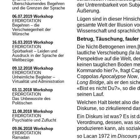
Überschäumendes Begehren
der Untrennbarkeit von Subj
und die Grenzen der Sprache
Äußerung.
06.07.2019 Workshop
Lügen sind in dieser Hinsicht
ERDROTATION
gesamte Welt der Illusion v
Begehren – die
Verschwiegenheit der
Wissenschaft und sprachlic
Wünsche
Betrug, Täuschung, faule
16.03.2019 Workshop
Die Nicht-Betrogenen irren.
[
ERDROTATION
Spürbarkeit – Leiden und
lautliche Verschiebung
(la l
Ausdruck in der Sprache der
Perspektive auf die Welt, de
Weltbezüge
keinen tauglichen Boden meh
09.12.2018 Workshop
Kommando hier?», fragt Capt
ERDROTATION
Coppolas
Apocalypse Now
,
Unheimliche Begleiter –
Virtualität und Administration
Long Bridge
, als er den sic
«Bist es nicht Du?», so die
03.11.2018 Workshop
seinen Lauf.
ERDROTATION
Das Unbewusste des
Welchen Halt bietet also di
Politischen
Diskurse, so zirkulierend da
11.08.2018 Workshop
Ein Diskurs ist was? Es ist 
ERDROTATION
Psychiatrie und Zuflucht
Verordnung, dessen, was sic
produzieren kann, als sozial
09.06.2018 Workshop
ERDROTATION
so Lacan 1972 im
Discours 
Ramadan