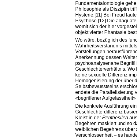
Fundamentalontologie gehen 
Philosophie als Disziplin trif
Hysterie.
[11]
Bei Freud laute
Psychose.
[12]
Die adäquate 
womit sich der hier vorgestel
objektivierter Phantasie bestä
Wo wäre, bezüglich des fun
Wahrheitsverständnis mitte
Vorstellungen herausführen
Anerkennung dessen Weiterf
psychoanalysenahe Begriffli
Geschlechterverhältnis. Wo
keine sexuelle Differenz imp
Homogenisierung der über di
Selbstbewusstseins erschlos
endete die Parallelisierung
«begriffener Aufgefasstheit» 
Die konkrete Ausführung ein
Geschlechterdifferenz basi
Kleist in der
Penthesilea
aus.
Begehren maskiert und so 
weiblichen Begehrens über 
Verschlossenheit – es hande