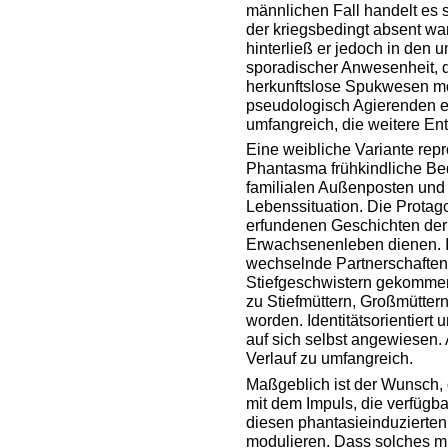
männlichen Fall handelt es 
der kriegsbedingt absent war
hinterließ er jedoch in den
sporadischer Anwesenheit, 
herkunftslose Spukwesen mö
pseudologisch Agierenden e
umfangreich, die weitere Ent
Eine weibliche Variante rep
Phantasma frühkindliche Be
familialen Außenposten und
Lebenssituation. Die Protagon
erfundenen Geschichten der
Erwachsenenleben dienen. In
wechselnde Partnerschaften 
Stiefgeschwistern gekommen
zu Stiefmüttern, Großmütter
worden. Identitätsorientiert 
auf sich selbst angewiesen.
Verlauf zu umfangreich.
Maßgeblich ist der Wunsch, 
mit dem Impuls, die verfügb
diesen phantasieinduzierten
modulieren. Dass solches m