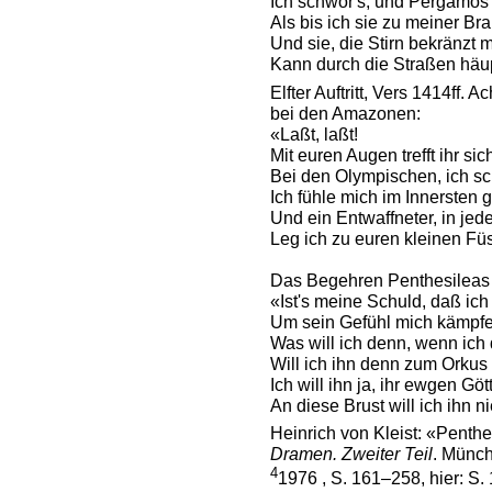
Ich schwör's, und Pergamos 
Als bis ich sie zu meiner Br
Und sie, die Stirn bekränzt
Kann durch die Straßen häupt
Elfter Auftritt, Vers 1414ff.
bei den Amazonen:
«Laßt, laßt!
Mit euren Augen trefft ihr sic
Bei den Olympischen, ich sc
Ich fühle mich im Innersten g
Und ein Entwaffneter, in je
Leg ich zu euren kleinen Fü
Das Begehren Penthesileas sp
«Ist's meine Schuld, daß ich
Um sein Gefühl mich kämp
Was will ich denn, wenn ich
Will ich ihn denn zum Orkus
Ich will ihn ja, ihr ewgen Gött
An diese Brust will ich ihn n
Heinrich von Kleist: «Penthes
Dramen. Zweiter Teil
. Münc
4
1976 , S. 161–258, hier: S. 