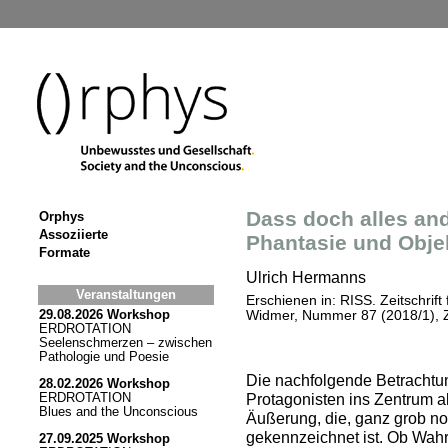
Dass doch alles an
Orphys
Assoziierte
Phantasie und Objek
Formate
Ulrich Hermanns
Veranstaltungen
Erschienen in: RISS. Zeitschrif
29.08.2026 Workshop
Widmer, Nummer 87 (2018/1), Zü
ERDROTATION
Seelenschmerzen – zwischen
Pathologie und Poesie
Die nachfolgende Betrachtun
28.02.2026 Workshop
Protagonisten ins Zentrum a
ERDROTATION
Blues and the Unconscious
Äußerung, die, ganz grob no
gekennzeichnet ist. Ob Wah
27.09.2025 Workshop