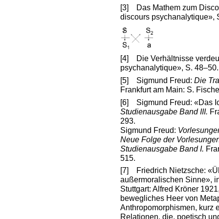
[3]
Das Mathem zum Discours
discours psychanalytique», 
[4]
Die Verhältnisse verdeutl
psychanalytique», S. 48–50.
[5]
Sigmund Freud:
Die Tr
Frankfurt am Main: S. Fische
[6]
Sigmund Freud: «Das Ich 
Studienausgabe Band III.
Fr
293.
Sigmund Freud:
Vorlesungen
Neue Folge der Vorlesungen
Studienausgabe Band I.
Fra
515.
[7]
Friedrich Nietzsche: «Ü
außermoralischen Sinne», i
Stuttgart: Alfred Kröner 1921
bewegliches Heer von Meta
Anthropomorphismen, kurz 
Relationen, die, poetisch und