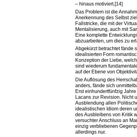
– hinaus motiviert.
[14]
Das Problem ist die Annahm
Anerkennung des Selbst zie
Fallstricke, die mit der Virt
Mentalisierung, auch mit Sar
Eine komplette Entwicklung
abzuarbeiten, um dies zu erl
Abgekürzt betrachtet fände s
idealisierten Form romantis
Konzeption der Liebe, welche
sind wiederum fundamentale
auf der Ebene von Objektivit
Die Auflösung des Herrschaf
anders, fände sich unmittelba
Erst einhundertfünfzig Jahr
Lacans zur Revision. Nicht u
Ausblendung allen Politisc
idealistischen Idiom deren u
des Ausbleibens von Kritik w
versuchter Anschluss an Ma
einzig verbliebenen Gegenp
allerdings nur.