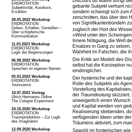
Discours du Maître bringt de
ERDROTATION
gebarrte Subjekt verharrt ni
Subjektivität, Ausdruck,
sondern schwingt sich zum 
Erzählen
zerschnitten, das über den H
28.05.2022 Workshop
von Signifikantenbündeln zu
ERDROTATION
Geben, Erhalten, Genießen –
zugleich der Hort des Wiss
Über schöpferische
«Wind unter den Schwingen»
Kommunikation
Innere Nötigung, die Welt d
11.03.2023 Workshop
Ersatzes in Gang zu setzen,
ERDROTATION
Wahrheit im Falschen, die ih
Logik der Begrenzungen
Die Kritik am Modell des Disc
06.08.2022 Workshop
selbst hat die Konzeption nu
ERDROTATION
Sprechen im eigenen Namen
eindringlicher.
05.03.2022 Workshop
Der hysterische und der kapi
ERDROTATION
Rolle des Subjekts als Agent 
Jouissance
Vorstellung des Kapitalisten,
10.07.2021 Vortrag
der
Traumdeutung
skizziert,
Ulrich Hermanns Online
unweigerlich einen Wunsc
The Cologne Experiment
und Kapital werden von ged
24.10.2020 Workshop
Realisierung strebenden, do
ERDROTATION
verfügenden Ideen unter der
Traumproduktion – Zur Logik
des Imaginären
Träumens aktiviert, zum man
12.09.2020 Workshop
Sowohl im hysterischen wie i