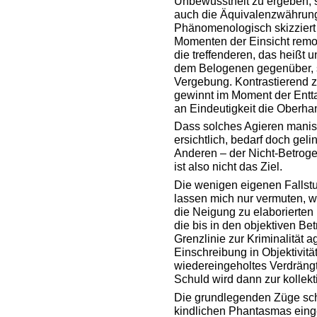
Unbewusstheit zu ergeben, s
auch die Äquivalenzwährung 
Phänomenologisch skizziert 
Momenten der Einsicht remo
die treffenderen, das heißt
dem Belogenen gegenüber, s
Vergebung. Kontrastierend 
gewinnt im Moment der Entta
an Eindeutigkeit die Oberha
Dass solches Agieren manis
ersichtlich, bedarf doch ge
Anderen – der Nicht-Betrogen
ist also nicht das Ziel.
Die wenigen eigenen Fallstud
lassen mich nur vermuten, w
die Neigung zu elaborierte
die bis in den objektiven Bet
Grenzlinie zur Kriminalität 
Einschreibung in Objektivitä
wiedereingeholtes Verdräng
Schuld wird dann zur kollekt
Die grundlegenden Züge sche
kindlichen Phantasmas eing