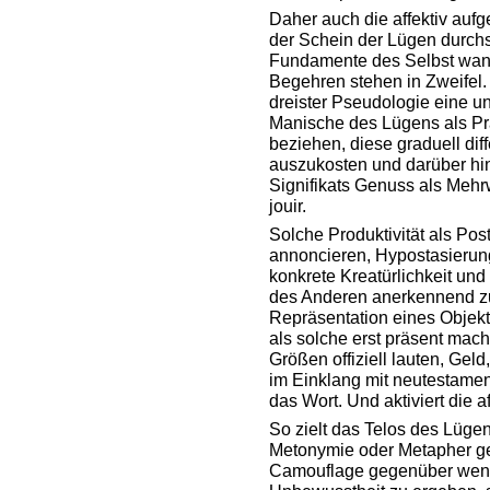
Daher auch die affektiv auf
der Schein der Lügen durchs
Fundamente des Selbst wank
Begehren stehen in Zweifel. 
dreister Pseudologie eine u
Manische des Lügens als Pr
beziehen, diese graduell dif
auszukosten und darüber hi
Signifikats Genuss als Mehr
jouir.
Solche Produktivität als Pos
annoncieren, Hypostasierung
konkrete Kreatürlichkeit und
des Anderen anerkennend zu 
Repräsentation eines Objekt
als solche erst präsent mac
Größen offiziell lauten, Geld,
im Einklang mit neutestamen
das Wort. Und aktiviert die a
So zielt das Telos des Lüge
Metonymie oder Metapher ger
Camouflage gegenüber wenig