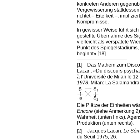
konkreten Anderen gegenübe
Vergewisserung stattdessen 
richtet – Eitelkeit –, impliz
Kompromisse.
In gewisser Weise führt sich
gestellte Übernahme des Sig
vielleicht als verspätete Wi
Punkt des Spiegelstadiums,
beginnt».
[18]
[1]
Das Mathem zum Discours
Lacan: «Du discours psycha
à l‘Université de Milan le 12
1978
, Milan: La Salamandra
Die Plätze der Einheiten wä
Encore
(siehe Anmerkung 2)
Wahrheit (unten links), Agens
Produktion (unten rechts).
[2]
Jacques Lacan:
Le Sém
du Seuil 1975, 26.