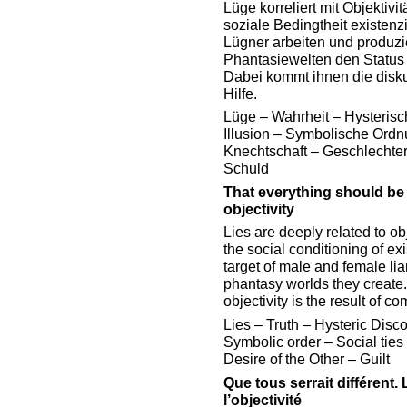
Lüge korreliert mit Objektivi
soziale Bedingtheit existen
Lügner arbeiten und produzie
Phantasiewelten den Status 
Dabei kommt ihnen die diskur
Hilfe.
Lüge – Wahrheit – Hysterisch
Illusion – Symbolische Ordn
Knechtschaft – Geschlechte
Schuld
That everything should be 
objectivity
Lies are deeply related to obj
the social conditioning of exi
target of male and female liars
phantasy worlds they create. 
objectivity is the result of c
Lies – Truth – Hysteric Disco
Symbolic order – Social ties 
Desire of the Other – Guilt
Que tous serrait différent.
l’objectivité