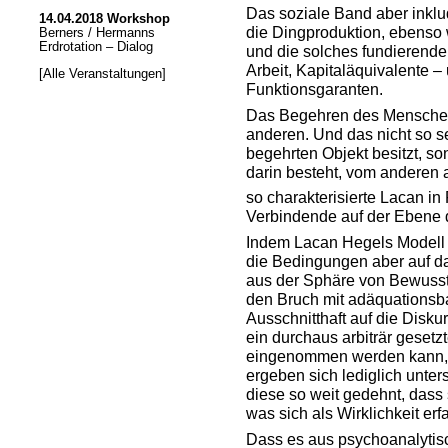
Das soziale Band aber inkl
14.04.2018 Workshop
die Dingproduktion, ebenso
Berners / Hermanns
Erdrotation – Dialog
und die solches fundierende
Arbeit, Kapitaläquivalente –
[Alle Veranstaltungen]
Funktionsgaranten.
Das Begehren des Menschen
anderen. Und das nicht so s
begehrten Objekt besitzt, so
darin besteht, vom anderen 
so charakterisierte Lacan i
Verbindende auf der Ebene
Indem Lacan Hegels Modell v
die Bedingungen aber auf da
aus der Sphäre von Bewusstse
den Bruch mit adäquationsba
Ausschnitthaft auf die Disk
ein durchaus arbiträr gesetz
eingenommen werden kann, w
ergeben sich lediglich unter
diese so weit gedehnt, dass
was sich als Wirklichkeit erf
Dass es aus psychoanalytis