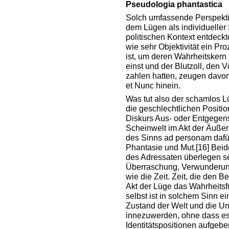
Pseudologia phantastica
Solch umfassende Perspekt
dem Lügen als individueller
politischen Kontext entdeck
wie sehr Objektivität ein P
ist, um deren Wahrheitskern 
einst und der Blutzoll, den V
zahlen hatten, zeugen davon
et Nunc hinein.
Was tut also der schamlos Lü
die geschlechtlichen Positi
Diskurs Aus- oder Entgegens
Scheinwelt im Akt der Äußer
des Sinns ad personam dafür
Phantasie und Mut.
[16]
Beide
des Adressaten überlegen sei
Überraschung, Verwunderung
wie die Zeit. Zeit, die den B
Akt der Lüge das Wahrheits
selbst ist in solchem Sinn e
Zustand der Welt und die Un
innezuwerden, ohne dass es 
Identitätspositionen aufgeb