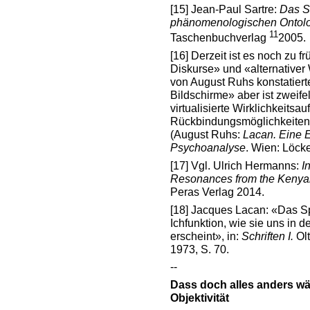
[15]
Jean-Paul Sartre:
Das S
phänomenologischen Ontol
11
Taschenbuchverlag
2005.
[16]
Derzeit ist es noch zu f
Diskurse» und «alternativer
von August Ruhs konstatiert
Bildschirme» aber ist zweife
virtualisierte Wirklichkeitsa
Rückbindungsmöglichkeit
(August Ruhs:
Lacan. Eine E
Psychoanalyse
. Wien: Löcke
[17]
Vgl. Ulrich Hermanns:
I
Resonances from the Keny
Peras Verlag 2014.
[18]
Jacques Lacan: «Das Spi
Ichfunktion, wie sie uns in 
erscheint», in:
Schriften I.
Olt
1973, S. 70.
--
Dass doch alles anders wä
Objektivität