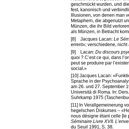
geschmückt wurden, und di
fest, kanonisch und verbindl
Illusionen, von denen man v
Metaphern, die abgenutzt und
Münzen, die ihr Bild verlore
als Münzen, in Betracht ko
[8]
Jacques Lacan:
Le Sémi
errent»; verschiedene, nicht
[9]
Lacan:
Du discours psy
quoi ? C’est ce qui, dans l’
peut se produire par l’existe
social.»
[10]
Jacques Lacan: «Funkti
Sprache in der Psychoanaly
am 26. und 27. September 195
Università di Roma. In: Ders
Suhrkamp 1975 (Taschenbuch
[11]
In Verallgemeinerung vo
hegelschen Diskurses – «Heg
nous désigne étant celle [le
Séminaire Livre XVII. L’env
du Seuil 1991, S. 38.