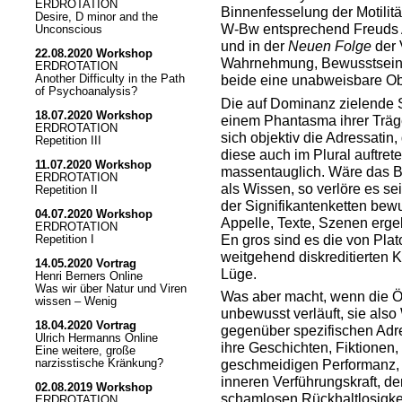
ERDROTATION
Binnenfesselung der Motilit
Desire, D minor and the
W-Bw entsprechend Freuds 
Unconscious
und in der
Neuen Folge
der 
22.08.2020 Workshop
Wahrnehmung, Bewusstsein.
ERDROTATION
beide eine unabweisbare Obj
Another Difficulty in the Path
of Psychoanalysis?
Die auf Dominanz zielende St
18.07.2020 Workshop
einem Phantasma ihrer Träge
ERDROTATION
sich objektiv die Adressatin
Repetition III
diese auch im Plural auftrete
11.07.2020 Workshop
massentauglich. Wäre das B
ERDROTATION
als Wissen, so verlöre es se
Repetition II
der Signifikantenketten bewu
04.07.2020 Workshop
Appelle, Texte, Szenen erge
ERDROTATION
En gros sind es die von Pla
Repetition I
weitgehend diskreditierten K
14.05.2020 Vortrag
Lüge.
Henri Berners Online
Was wir über Natur und Viren
Was aber macht, wenn die 
wissen – Wenig
unbewusst verläuft, sie also
18.04.2020 Vortrag
gegenüber spezifischen Adre
Ulrich Hermanns Online
ihre Geschichten, Fiktionen,
Eine weitere, große
geschmeidigen Performanz, i
narzisstische Kränkung?
inneren Verführungskraft, de
02.08.2019 Workshop
schamlosen Rückhaltlosigke
ERDROTATION