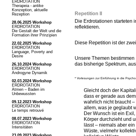
ERDROTATION
Therapeia - antike
Konzeption, aktuelle
Repetition II
Rezeption
Die Erdrotationen starteten
28.06.2025 Workshop
reflektieren.
ERDROTATION
Die Gestalt der Welt und die
Formation ihrer Prinzipien
Diese Repetition ist der zwei
22.02.2025 Workshop
ERDROTATION
Language, Poverty and
Desire
Unsere Themen bestimmen si
das bisherige Spektrum, aus
26.10.2024 Workshop
ERDROTATION
Androgyne Dynamik
* Vorlesungen zur Einführung in die Psych
02.03.2024 Workshop
ERDROTATION
Gleicht doch der Kapital
Atmen – Baden im
Unbewussten
dass er gerade aus dem
wahrlich nicht braucht 
09.12.2023 Workshop
ERDROTATION
allem, was je geglaubt 
Le temps retrouvé
Der Wunsch ist ein Exil
Körper durchzieht und u
08.07.2023 Workshop
ERDROTATION
lässt – niemals aber ein 
Intensitäten
Wüste, vielmehr kollekti
23.09.2023 Workshop